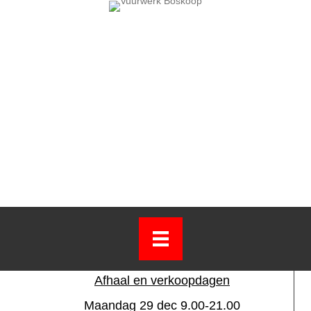
Goed en veilig vuurwerk
koop je bij
Vuurwerkspecialist
Groenendijk al meer dan
20 jaar
Afhaal en verkoopdagen
Maandag 29 dec 9.00-21.00